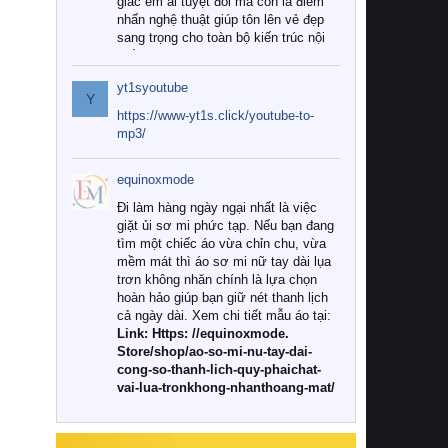
giác êm ái tuyệt đối mà còn là điểm
nhấn nghệ thuật giúp tôn lên vẻ đẹp
sang trọng cho toàn bộ kiến trúc nội
thất.
yt1syoutube
Tuy nhiên, giữa thị trường đa dạng
Y
với vô vàn thương hiệu và mẫu mã
https://www-yt1s.click/youtube-to-
như hiện nay, làm thế nào để chọn
mp3/
được những bộ chăn ga gối đệm cao
cấp thực sự chất lượng, phù hợp với
equinoxmode
khí hậu và nhu cầu sử dụng của gia
đình? Hãy cùng chúng tôi đi tìm lời
Đi làm hàng ngày ngại nhất là việc
giải đáp chi tiết qua bài viết dưới đây.
giặt ủi sơ mi phức tạp. Nếu bạn đang
tìm một chiếc áo vừa chỉn chu, vừa
1. Tại sao các gia đình hiện đại lại ưa
mềm mát thì áo sơ mi nữ tay dài lụa
chuộng chăn ga gối đệm cao cấp?
trơn không nhăn chính là lựa chọn
hoàn hảo giúp bạn giữ nét thanh lịch
Khác với các dòng sản phẩm thông
cả ngày dài. Xem chi tiết mẫu áo tại:
thường, những bộ chăn ga gối đệm
Link: Https: //equinoxmode.
cao cấp trải qua quy trình sản xuất
Store/shop/ao-so-mi-nu-tay-dai-
nghiêm ngặt từ khâu chọn lọc nguyên
cong-so-thanh-lich-quy-phaichat-
liệu tự nhiên đến công nghệ dệt
vai-lua-tronkhong-nhanthoang-mat/
nhuộm hiện đại không chứa hóa chất
độc hại. Khi sử dụng dòng sản phẩm
này, bạn sẽ cảm nhận rõ rệt sự khác