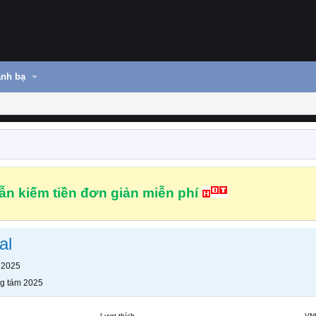
nh bạ
n kiếm tiền đơn giản miễn phí
al
 2025
g tám 2025
Lượt thích
VN