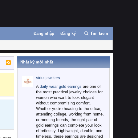
Đăng nhập
Đăng ký
Tìm kiếm
Nhật ký mới nhất
siriusjewelers
Binance
MEXC
A
daily wear gold earrings
are one of
the most practical jewelry choices for
women who want to look elegant
without compromising comfort.
Whether you're heading to the office,
attending college, working from home,
or meeting friends, the right pair of
gold earrings can complete your look
effortlessly. Lightweight, durable, and
timeless, these earrings are designed
B Token