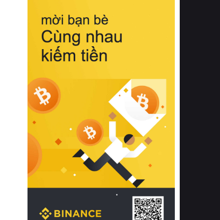
biệt từ bề mặt vải mềm mịn, khả năng
thoáng khí tuyệt vời cho đến độ đàn
hồi chuẩn xác của phần đệm nâng đỡ
cột sống.
Bên cạnh đó, việc lựa chọn các dòng
sản phẩm đạt chuẩn chất lượng quốc
tế còn giúp ngăn ngừa tình trạng kích
ứng da, hạn chế sự phát triển của vi
khuẩn và nấm mốc trong điều kiện
thời tiết nóng ẩm. Bạn có thể tìm hiểu
thêm các nghiên cứu khoa học về tác
động của giấc ngủ và môi trường
phòng ngủ đối với sức khỏe con
người tại Sleep Foundation (External
Link) để có cái nhìn toàn diện hơn.
2. Các tiêu chí vàng khi lựa chọn
chăn ga gối đệm cao cấp cho phòng
ngủ
Để sở hữu một bộ chăn ga gối đệm
cao cấp hoàn hảo cả về thẩm mỹ lẫn
công năng, người tiêu dùng cần cân
nhắc kỹ lưỡng các tiêu chí quan trọng