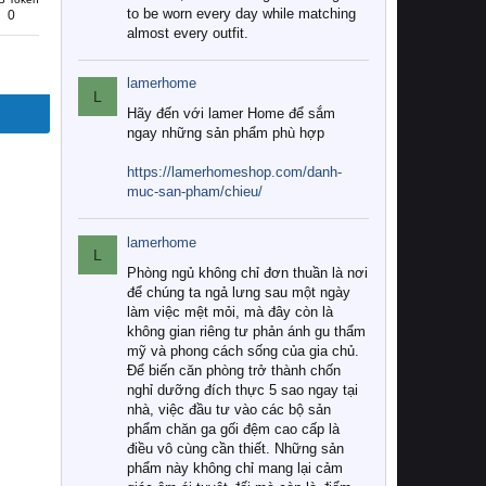
to be worn every day while matching
0
almost every outfit.
lamerhome
L
Hãy đến với lamer Home để sắm
ngay những sản phẩm phù hợp
https://lamerhomeshop.com/danh-
muc-san-pham/chieu/
lamerhome
L
Phòng ngủ không chỉ đơn thuần là nơi
để chúng ta ngả lưng sau một ngày
làm việc mệt mỏi, mà đây còn là
không gian riêng tư phản ánh gu thẩm
mỹ và phong cách sống của gia chủ.
Để biến căn phòng trở thành chốn
nghỉ dưỡng đích thực 5 sao ngay tại
nhà, việc đầu tư vào các bộ sản
phẩm chăn ga gối đệm cao cấp là
điều vô cùng cần thiết. Những sản
phẩm này không chỉ mang lại cảm