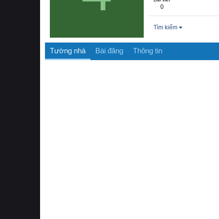
0
Tìm kiếm
Tường nhà
Bài đăng
Thông tin