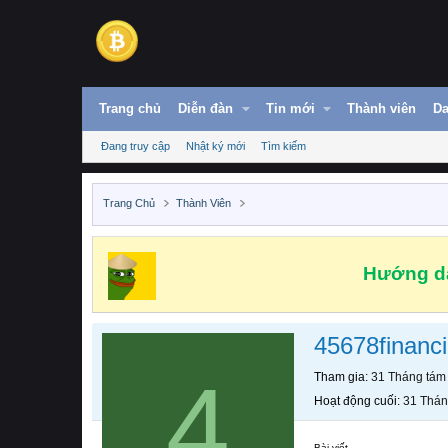
Trang chủ
Diễn đàn
Tin mới
Thành viên
Da
Đang truy cập
Nhật ký mới
Tìm kiếm
Trang Chủ
Thành Viên
Hướng dẫ
45678financi
4
Tham gia
31 Tháng tám
Hoạt động cuối
31 Thán
Bài viết