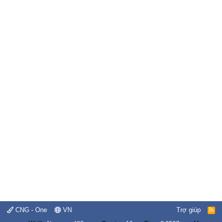
CNG - One
VN
Trợ giúp
R
S