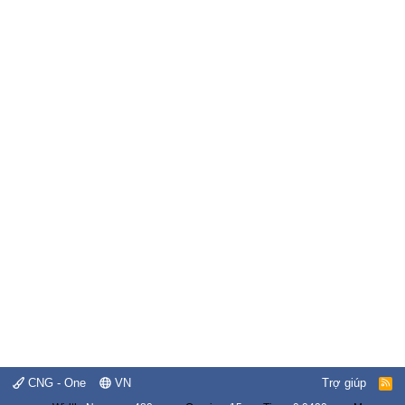
CNG - One
VN
Trợ giúp
R
S