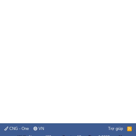
CNG - One
VN
Trợ giúp
R
S