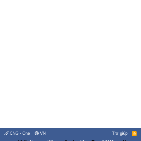
CNG - One
VN
Trợ giúp
R
S