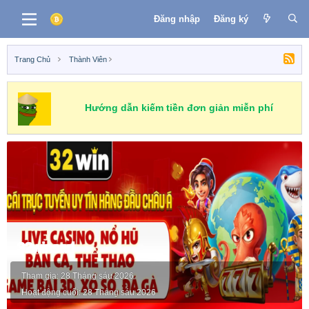
Đăng nhập
Đăng ký
Trang Chủ
Thành Viên
Hướng dẫn kiếm tiền đơn giản miễn phí
32winsarl
Tham gia
28 Tháng sáu 2026
Hoạt động cuối
28 Tháng sáu 2026