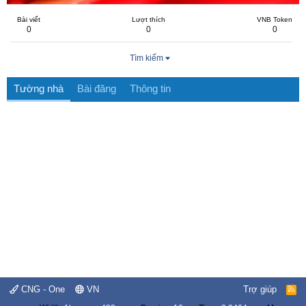
Bài viết
Lượt thích
VNB Token
0
0
0
Tìm kiếm
Tường nhà
Bài đăng
Thông tin
CNG - One
VN
Trợ giúp
R
S