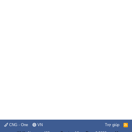
CNG - One
VN
Trợ giúp
R
S