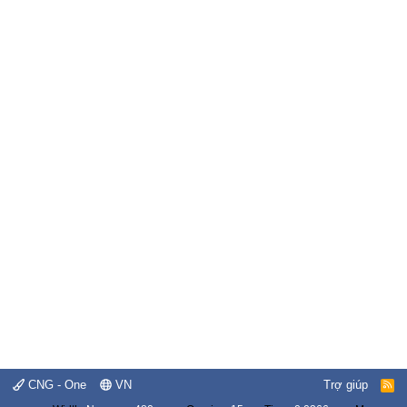
CNG - One
VN
Trợ giúp
R
S