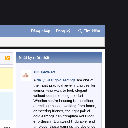
Đăng nhập
Đăng ký
Tìm kiếm
Nhật ký mới nhất
siriusjewelers
Binance
MEXC
A
daily wear gold earrings
are one of
the most practical jewelry choices for
women who want to look elegant
without compromising comfort.
Whether you're heading to the office,
attending college, working from home,
or meeting friends, the right pair of
gold earrings can complete your look
effortlessly. Lightweight, durable, and
timeless, these earrings are designed
B Token