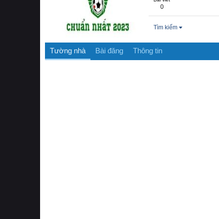
0
Tìm kiếm
Tường nhà
Bài đăng
Thông tin