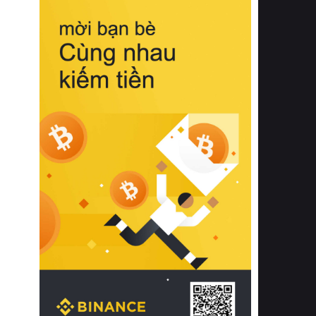
biệt từ bề mặt vải mềm mịn, khả năng
thoáng khí tuyệt vời cho đến độ đàn
hồi chuẩn xác của phần đệm nâng đỡ
cột sống.
Bên cạnh đó, việc lựa chọn các dòng
sản phẩm đạt chuẩn chất lượng quốc
tế còn giúp ngăn ngừa tình trạng kích
ứng da, hạn chế sự phát triển của vi
khuẩn và nấm mốc trong điều kiện
thời tiết nóng ẩm. Bạn có thể tìm hiểu
thêm các nghiên cứu khoa học về tác
động của giấc ngủ và môi trường
phòng ngủ đối với sức khỏe con
người tại Sleep Foundation (External
Link) để có cái nhìn toàn diện hơn.
2. Các tiêu chí vàng khi lựa chọn
chăn ga gối đệm cao cấp cho phòng
ngủ
Để sở hữu một bộ chăn ga gối đệm
cao cấp hoàn hảo cả về thẩm mỹ lẫn
công năng, người tiêu dùng cần cân
nhắc kỹ lưỡng các tiêu chí quan trọng