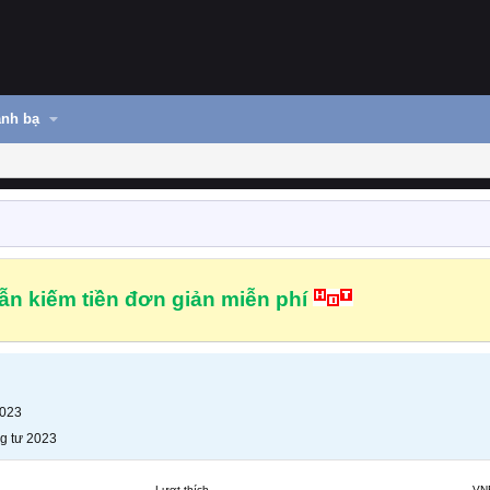
nh bạ
n kiếm tiền đơn giản miễn phí
2023
g tư 2023
Lượt thích
VN