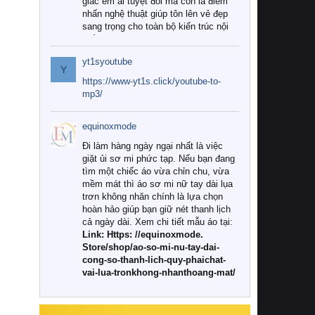
giác êm ái tuyệt đối mà còn là điểm
nhấn nghệ thuật giúp tôn lên vẻ đẹp
sang trọng cho toàn bộ kiến trúc nội
thất.
yt1syoutube
Tuy nhiên, giữa thị trường đa dạng
Y
với vô vàn thương hiệu và mẫu mã
https://www-yt1s.click/youtube-to-
như hiện nay, làm thế nào để chọn
mp3/
được những bộ chăn ga gối đệm cao
cấp thực sự chất lượng, phù hợp với
equinoxmode
khí hậu và nhu cầu sử dụng của gia
đình? Hãy cùng chúng tôi đi tìm lời
Đi làm hàng ngày ngại nhất là việc
giải đáp chi tiết qua bài viết dưới đây.
giặt ủi sơ mi phức tạp. Nếu bạn đang
tìm một chiếc áo vừa chỉn chu, vừa
1. Tại sao các gia đình hiện đại lại ưa
mềm mát thì áo sơ mi nữ tay dài lụa
chuộng chăn ga gối đệm cao cấp?
trơn không nhăn chính là lựa chọn
hoàn hảo giúp bạn giữ nét thanh lịch
Khác với các dòng sản phẩm thông
cả ngày dài. Xem chi tiết mẫu áo tại:
thường, những bộ chăn ga gối đệm
Link: Https: //equinoxmode.
cao cấp trải qua quy trình sản xuất
Store/shop/ao-so-mi-nu-tay-dai-
nghiêm ngặt từ khâu chọn lọc nguyên
cong-so-thanh-lich-quy-phaichat-
liệu tự nhiên đến công nghệ dệt
vai-lua-tronkhong-nhanthoang-mat/
nhuộm hiện đại không chứa hóa chất
độc hại. Khi sử dụng dòng sản phẩm
này, bạn sẽ cảm nhận rõ rệt sự khác