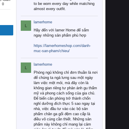
to be worn every day while matching
0
almost every outfit.
lamerhome
L
Hãy đến với lamer Home để sắm
ngay những sản phẩm phù hợp
https://lamerhomeshop.com/danh-
muc-san-pham/chieu/
lamerhome
L
Phòng ngủ không chỉ đơn thuần là nơi
để chúng ta ngả lưng sau một ngày
làm việc mệt mỏi, mà đây còn là
không gian riêng tư phản ánh gu thẩm
mỹ và phong cách sống của gia chủ.
Để biến căn phòng trở thành chốn
nghỉ dưỡng đích thực 5 sao ngay tại
nhà, việc đầu tư vào các bộ sản
phẩm chăn ga gối đệm cao cấp là
điều vô cùng cần thiết. Những sản
phẩm này không chỉ mang lại cảm