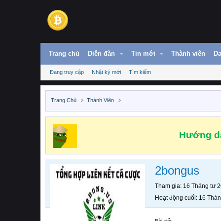
Trang chủ
Diễn đàn
Tin mới
Thành viên
Da
Đang truy cập
Nhật ký mới
Tìm kiếm
Trang Chủ
Thành Viên
Hướng dẫ
2bongus
Tham gia
16 Tháng tư 
Hoạt động cuối
16 Thán
Bài viết