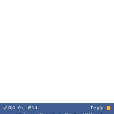
CNG - One
VN
Trợ giúp
R
S