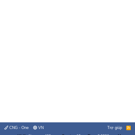
CNG - One
VN
Trợ giúp
R
S