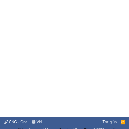
CNG - One
VN
Trợ giúp
R
S