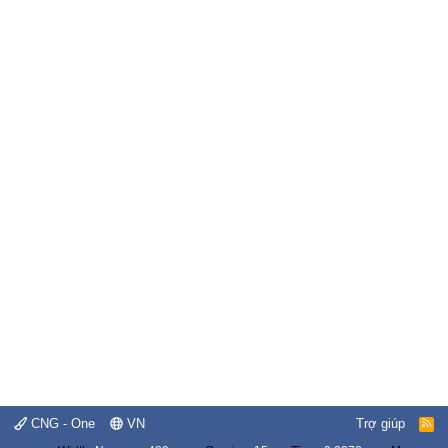
CNG - One
VN
Trợ giúp
R
S