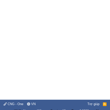
CNG - One
VN
Trợ giúp
R
S