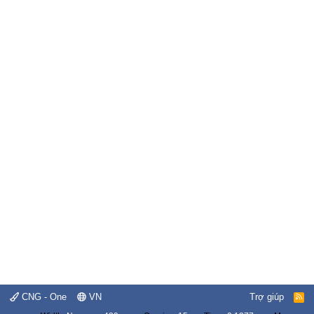
CNG - One
VN
Trợ giúp
R
S