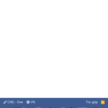
CNG - One
VN
Trợ giúp
R
S