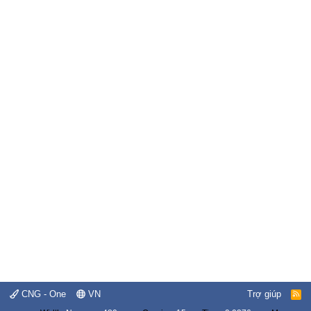
CNG - One
VN
Trợ giúp
R
S