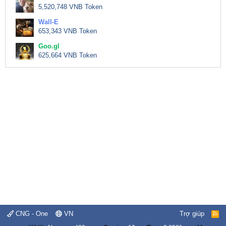
5,520,748 VNB Token
Wall-E
653,343 VNB Token
Goo.gl
625,664 VNB Token
CNG - One
VN
Trợ giúp
R
S