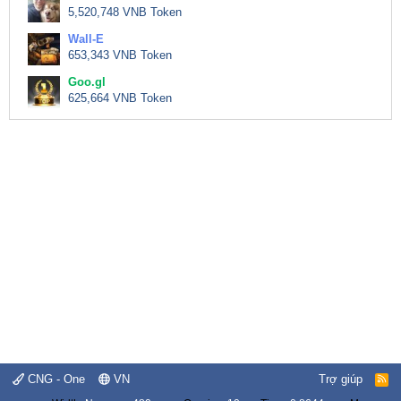
5,520,748 VNB Token
Wall-E
653,343 VNB Token
Goo.gl
625,664 VNB Token
CNG - One
VN
Trợ giúp
R
S