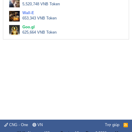
5,520,748 VNB Token
Wall-E
653,343 VNB Token
Goo.gl
625,664 VNB Token
CNG - One
VN
Trợ giúp
R
S