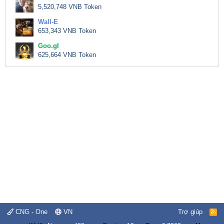
5,520,748 VNB Token
Wall-E
653,343 VNB Token
Goo.gl
625,664 VNB Token
CNG - One
VN
Trợ giúp
R
S