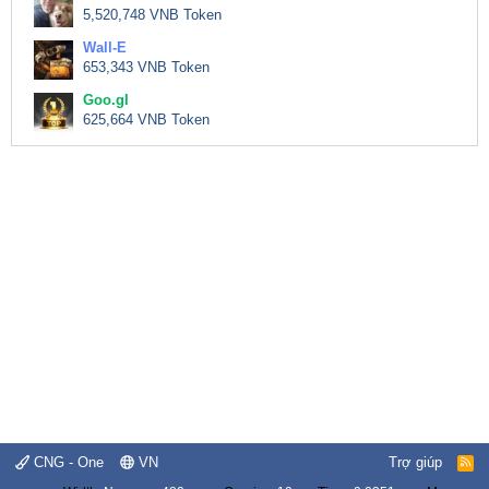
5,520,748 VNB Token
Wall-E
653,343 VNB Token
Goo.gl
625,664 VNB Token
CNG - One
VN
Trợ giúp
R
S