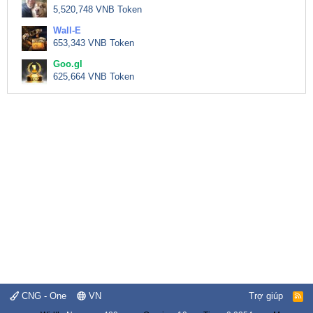
5,520,748 VNB Token
Wall-E
653,343 VNB Token
Goo.gl
625,664 VNB Token
CNG - One
VN
Trợ giúp
R
S