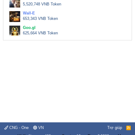
5,520,748 VNB Token
Wall-E
653,343 VNB Token
Goo.gl
625,664 VNB Token
CNG - One
VN
Trợ giúp
R
S