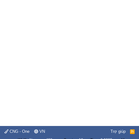
CNG - One
VN
Trợ giúp
R
S