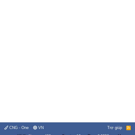
CNG - One
VN
Trợ giúp
R
S