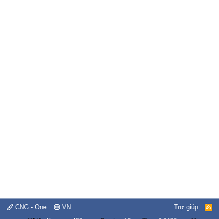
CNG - One
VN
Trợ giúp
R
S