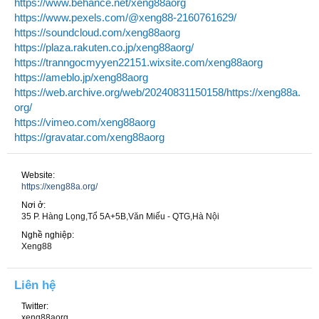
https://www.behance.net/xeng88aorg
https://www.pexels.com/@xeng88-2160761629/
https://soundcloud.com/xeng88aorg
https://plaza.rakuten.co.jp/xeng88aorg/
https://tranngocmyyen22151.wixsite.com/xeng88aorg
https://ameblo.jp/xeng88aorg
https://web.archive.org/web/20240831150158/https://xeng88a.
org/
https://vimeo.com/xeng88aorg
https://gravatar.com/xeng88aorg
Website
https://xeng88a.org/
Nơi ở
35 P. Hàng Lọng,Tổ 5A+5B,Văn Miếu - QTG,Hà Nội
Nghề nghiệp
Xeng88
Liên hệ
Twitter
xeng88aorg