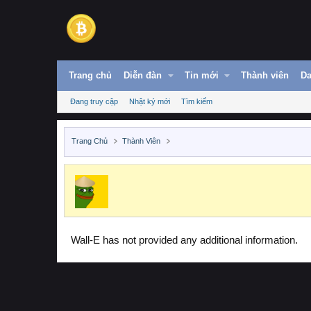
Trang chủ
Diễn đàn
Tin mới
Thành viên
Da
Đang truy cập
Nhật ký mới
Tìm kiếm
Trang Chủ
Thành Viên
Wall-E has not provided any additional information.