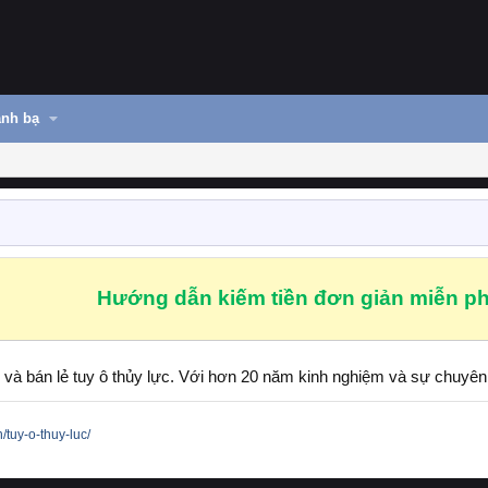
nh bạ
Hướng dẫn kiếm tiền đơn giản miễn ph
i và bán lẻ tuy ô thủy lực. Với hơn 20 năm kinh nghiệm và sự chuy
/tuy-o-thuy-luc/