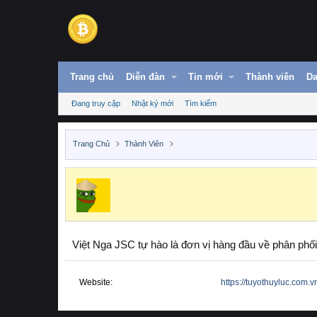
Trang chủ
Diễn đàn
Tin mới
Thành viên
Da
Đang truy cập
Nhật ký mới
Tìm kiếm
Trang Chủ
Thành Viên
Việt Nga JSC tự hào là đơn vị hàng đầu về phân phố
Website
https://tuyothuyluc.com.vn