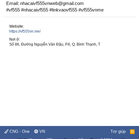
Email:
nhacaivf555vnweb@gmail.com
#vf555 #nhacaivf555 #linkvaovf555 #vf555vnme
Website
https://vf555vn.me/
Nơi ở
Số 86, Đường Nguyễn Văn Đậu, P.6, Q. Bình Thạnh, T
CNG - One
VN
Trợ giúp
R
S