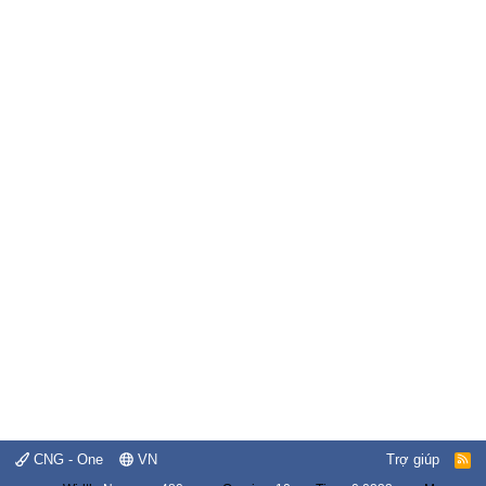
CNG - One
VN
Trợ giúp
R
S