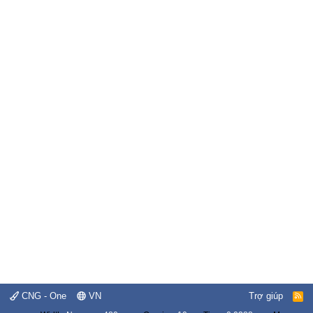
CNG - One
VN
Trợ giúp
R
S