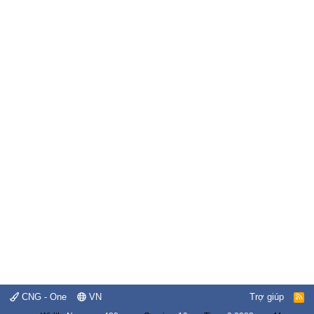
CNG - One
VN
Trợ giúp
R
S