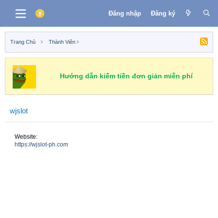
Đăng nhập
Đăng ký
Trang Chủ
Thành Viên
Hướng dẫn kiếm tiền đơn giản miễn phí
wjslot
Website
https://wjslot-ph.com