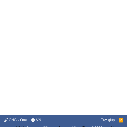
CNG - One
VN
Trợ giúp
R
S