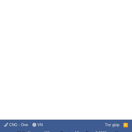
CNG - One
VN
Trợ giúp
R
S