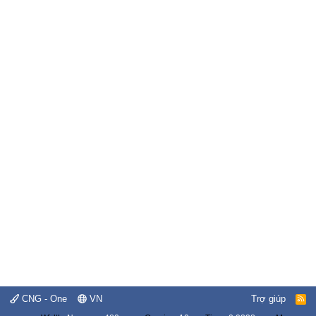
CNG - One
VN
Trợ giúp
R
S