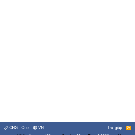
CNG - One
VN
Trợ giúp
R
S