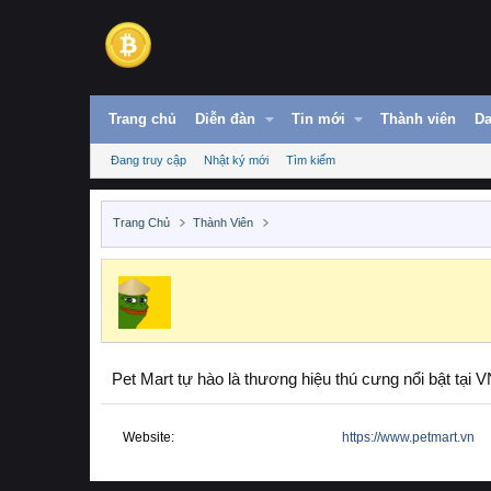
Trang chủ
Diễn đàn
Tin mới
Thành viên
Da
Đang truy cập
Nhật ký mới
Tìm kiếm
Trang Chủ
Thành Viên
Pet Mart tự hào là thương hiệu thú cưng nổi bật tại
Website
https://www.petmart.vn