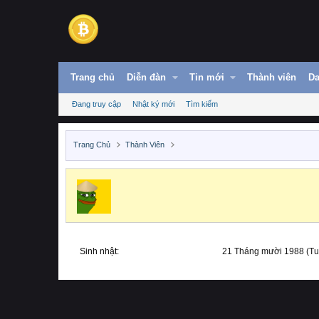
Trang chủ
Diễn đàn
Tin mới
Thành viên
Da
Đang truy cập
Nhật ký mới
Tìm kiếm
Trang Chủ
Thành Viên
Sinh nhật
21 Tháng mười 1988 (Tuổ