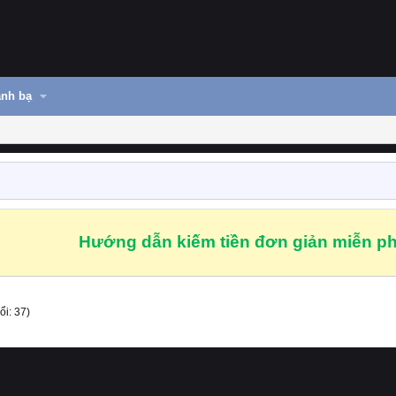
nh bạ
Hướng dẫn kiếm tiền đơn giản miễn ph
i: 37)