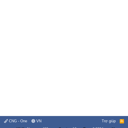
CNG - One
VN
Trợ giúp
R
S