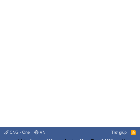
CNG - One
VN
Trợ giúp
R
S