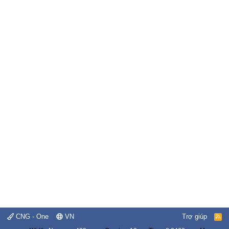
CNG - One
VN
Trợ giúp
R
S