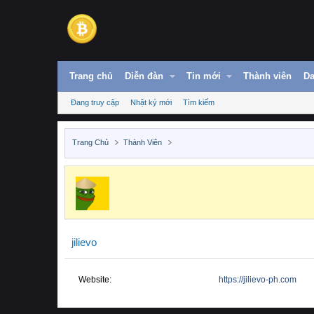
Trang chủ
Diễn đàn
Tin mới
Thành viên
Da
Đang truy cập
Nhật ký mới
Tìm kiếm
Trang Chủ
Thành Viên
jilievo
Website
https://jilievo-ph.com