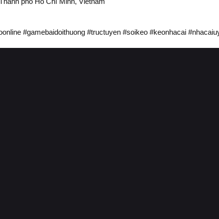
 Thành phố Hồ Chí Minh, Vietnam
ine #gamebaidoithuong #tructuyen #soikeo #keonhacai #nhacaiuy