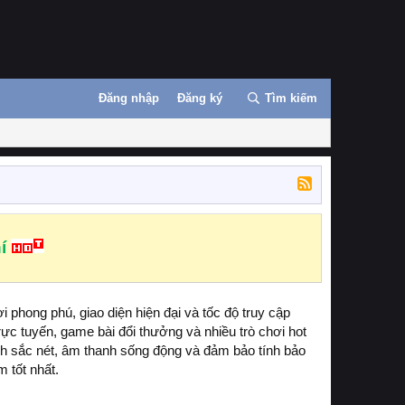
Đăng nhập
Đăng ký
Tìm kiếm
í
i phong phú, giao diện hiện đại và tốc độ truy cập
c tuyến, game bài đổi thưởng và nhiều trò chơi hot
 ảnh sắc nét, âm thanh sống động và đảm bảo tính bảo
 tốt nhất.