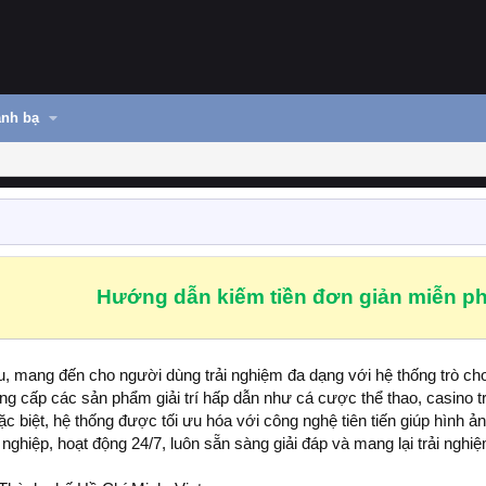
nh bạ
Hướng dẫn kiếm tiền đơn giản miễn ph
ầu, mang đến cho người dùng trải nghiệm đa dạng với hệ thống trò chơ
 cấp các sản phẩm giải trí hấp dẫn như cá cược thể thao, casino trự
ặc biệt, hệ thống được tối ưu hóa với công nghệ tiên tiến giúp hình
ghiệp, hoạt động 24/7, luôn sẵn sàng giải đáp và mang lại trải nghiệm