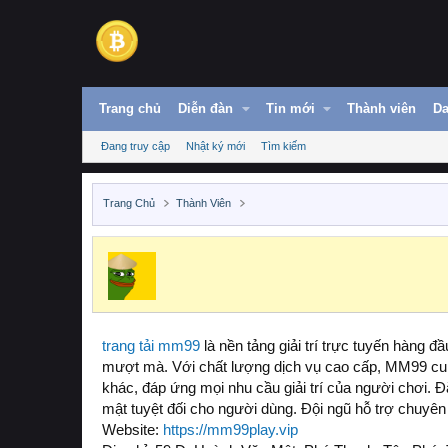
Trang chủ
Diễn đàn
Tin mới
Thành viên
Da
Đang truy cập
Nhật ký mới
Tìm kiếm
Trang Chủ
Thành Viên
trang tải mm99
là nền tảng giải trí trực tuyến hàng đ
mượt mà. Với chất lượng dịch vụ cao cấp, MM99 cung
khác, đáp ứng mọi nhu cầu giải trí của người chơi. Đ
mật tuyệt đối cho người dùng. Đội ngũ hỗ trợ chuyên n
Website:
https://mm99play.vip