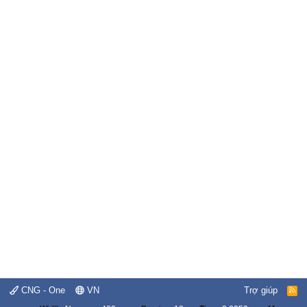
CNG - One
VN
Trợ giúp
R
S