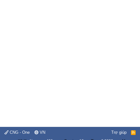
CNG - One
VN
Trợ giúp
R
S