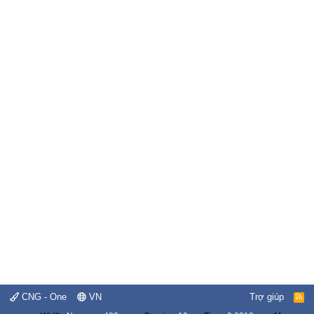
CNG - One
VN
Trợ giúp
R
S