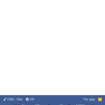
CNG - One
VN
Trợ giúp
R
S